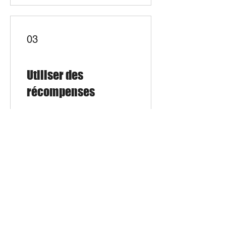
03
Utiliser des
récompenses
Récompense fidélité
20 points = 1 € de réduction
Inscrivez-vous
à
notre liste
de diffusion